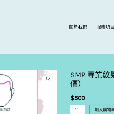
關於我們
服務項
SMP 專業
SMP
專
價）
業
紋
$
500
髮
加入購物
｜