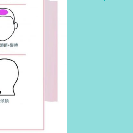
仿
真
毛
囊
（需
要
向
客
服
報
價）
數
量