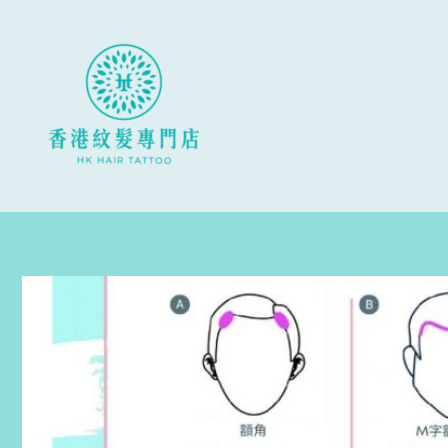
跳
至
主
要
內
容