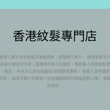
香港紋髮專門店
創辦人累計多年紋繡及美髮經驗，處理過千客戶， 謹慎做事及
度身設計適合的方案，選擇適合客人的髮型，幫助客人改善脫髮問
，焗油， 半永久化妝包括霧眉/紋眼線等療程， 給客人提供優
舒適， 為求令繁忙的香港人在紋繡療程的同時能放鬆心情， 幫
拾自信。