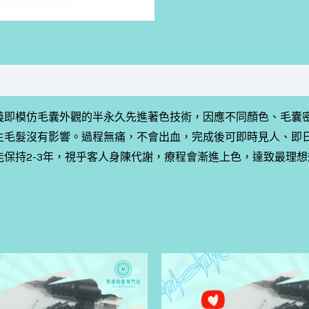
仿真毛囊技術，顧名思義即模仿毛囊外觀的半永久先進著色技術，因應不同
生毛髮沒有影響。過程無痛，不會出血，完成後可即時見人、即
保持2-3年，視乎客人身陳代謝，療程會漸進上色，達致最理想