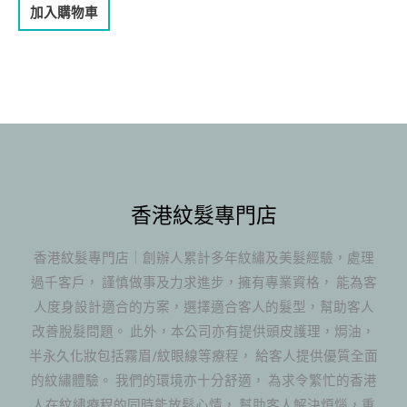
加入購物車
香港紋髮專門店
香港紋髮專門店｜創辦人累計多年紋繡及美髮經驗，處理
過千客戶， 謹慎做事及力求進步，擁有專業資格， 能為客
人度身設計適合的方案，選擇適合客人的髮型，幫助客人
改善脫髮問題。 此外，本公司亦有提供頭皮護理，焗油，
半永久化妝包括霧眉/紋眼線等療程， 給客人提供優質全面
的紋繡體驗。 我們的環境亦十分舒適， 為求令繁忙的香港
人在紋繡療程的同時能放鬆心情， 幫助客人解決煩惱，重