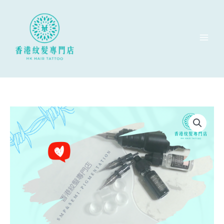
跳
至
主
要
內
容
SMP
專
業
紋
髮
課
程
（深
造