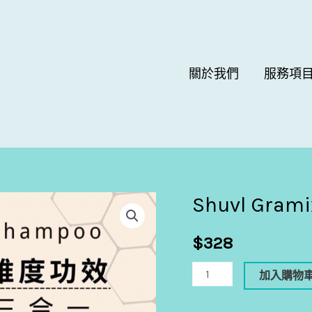
關於我們
服務項
Shuvl Gra
Shuvl
Gramix
$
328
-
石
加入購物
墨
烯