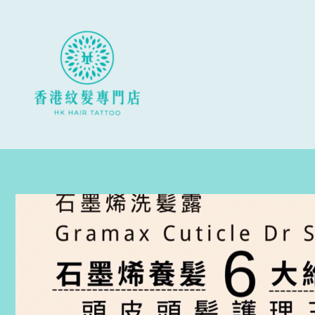
跳
至
主
要
內
容