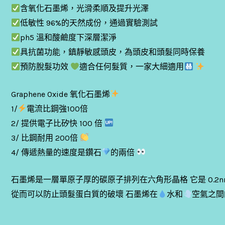
含氧化石墨烯，光滑柔順及提升光澤
低敏性 96%的天然成份，通過實驗測試
ph5 溫和酸鹼度下深層潔淨
具抗菌功能，鎮靜敏感頭皮，為頭皮和頭髮同時保養
預防脫髮功效
適合任何髮質，一家大細適用
Graphene Oxide 氧化石墨烯
1/
電流比鋼強100倍
2/ 提供電子比矽快 100 倍
3/ 比鋼耐用 200倍
4/ 傳遞熱量的速度是鑽石
的兩倍
石墨烯是一層單原子厚的碳原子排列在六角形晶格 它是 0.2n
從而可以防止頭髮蛋白質的破壞 石墨烯在
水和
空氣之間