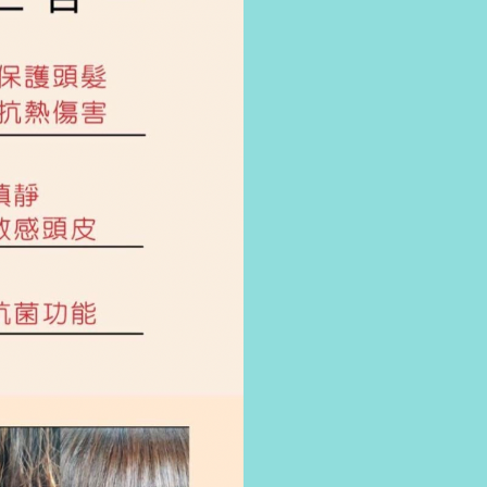
Shampoo
325ML
數
量