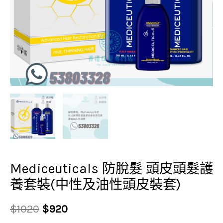
養
套
裝
(中
性
及
油
性
頭
皮
裝
套)
Mediceuticals 防脫髮 頭皮頭髮護
數
養套裝(中性及油性頭皮裝套)
量
$
1020
$
920