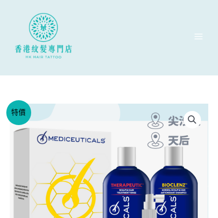
跳
至
主
要
內
容
Mediceuticals
原
目
特價
防
始
前
脫
髮
價
價
頭
格：
格：
皮
頭
$1020。
$920。
髮
護