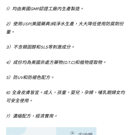
1
）均由美國
GMP
認證工廠内生產製造。
2
）使用
USP(
美國藥典
)
純淨水生產，大大降低使用防腐劑份
量。
3
）不含類固醇和
SLS
等刺激成分。
4
）成份均為美國非處方藥物
(O.T.C)
和植物提取物。
5
）防
UV
和防褪色配方。
6)
全身皮膚皆宜。成人，孩童，婴兒，孕婦，哺乳期婦女均
可安全使用。
7
）濃縮配方，經濟實用。