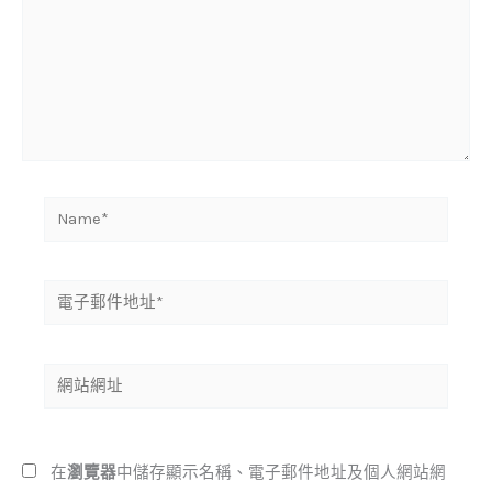
裡
輸
入
內
容...
Name*
電
子
郵
網
件
站
地
網
址
址
*
在
瀏覽器
中儲存顯示名稱、電子郵件地址及個人網站網