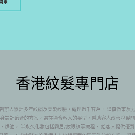
物車
香港紋髮專門店
創辦人累計多年紋繡及美髮經驗，處理過千客戶， 謹慎做事及
度身設計適合的方案，選擇適合客人的髮型，幫助客人改善脫髮問
，焗油， 半永久化妝包括霧眉/紋眼線等療程， 給客人提供優