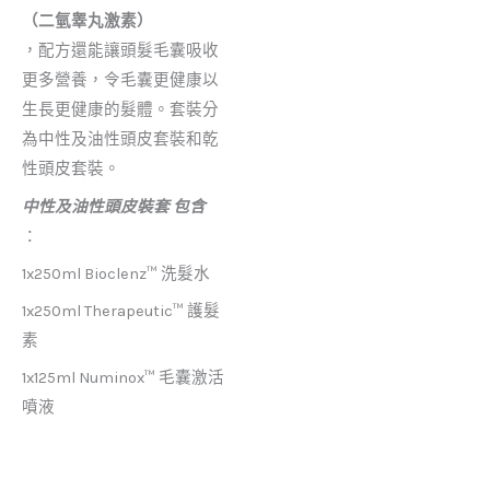
（二氫睾丸激素）
，配方還能讓頭髮毛囊吸收
更多營養，令毛囊更健康以
生長更健康的髮體。套裝分
為中性及油性頭皮套裝和乾
性頭皮套裝。
中性及油性頭皮裝套 包含
：
1x250ml Bioclenz™ 洗髮水
1x250ml Therapeutic™ 護髮
素
1x125ml Numinox™
毛囊激活
噴液