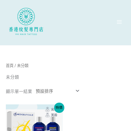
跳
至
主
要
內
容
首頁
/ 未分類
未分類
顯示單一結果
原
目
特價
始
前
價
價
格：
格：
$1020。
$920。