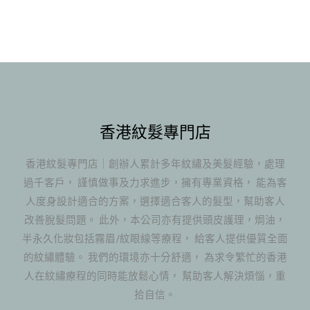
香港紋髮專門店
香港紋髮專門店｜創辦人累計多年紋繡及美髮經驗，處理
過千客戶， 謹慎做事及力求進步，擁有專業資格， 能為客
人度身設計適合的方案，選擇適合客人的髮型，幫助客人
改善脫髮問題。 此外，本公司亦有提供頭皮護理，焗油，
半永久化妝包括霧眉/紋眼線等療程， 給客人提供優質全面
的紋繡體驗。 我們的環境亦十分舒適， 為求令繁忙的香港
人在紋繡療程的同時能放鬆心情， 幫助客人解決煩惱，重
拾自信。